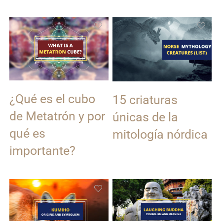
¿Qué es el cubo
15 criaturas
de Metatrón y por
únicas de la
qué es
mitología nórdica
importante?